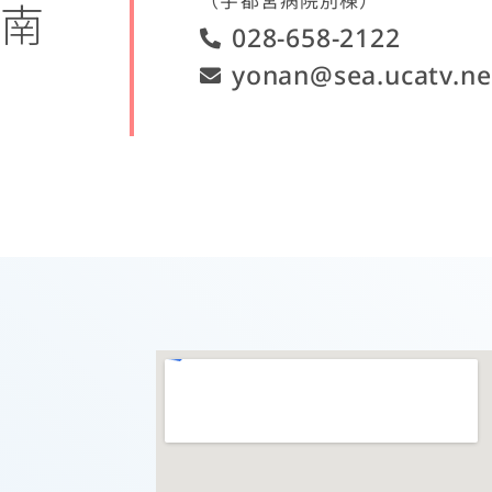
陽南
028-658-2122
yonan@sea.ucatv.ne