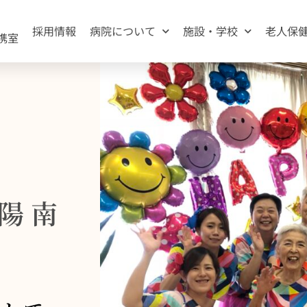
採用情報
病院について
施設・学校
老人保
携室
陽南